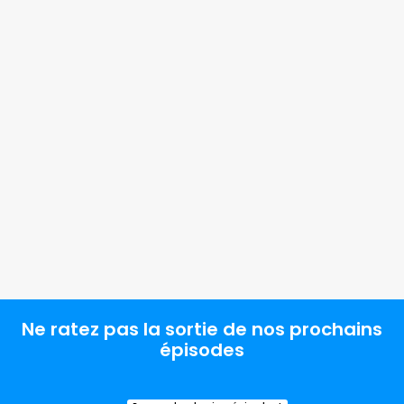
Monte à bord !
Épisode 32 : L’Arche de l’Alliance
25/6/2026 10:08
Ne ratez pas la sortie de nos prochains
épisodes