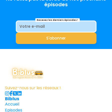
épisodes
Recevez les derniers épisodes !
Suivez-nous sur les réseaux !




Biblus
Accueil
Accueil
Episodes