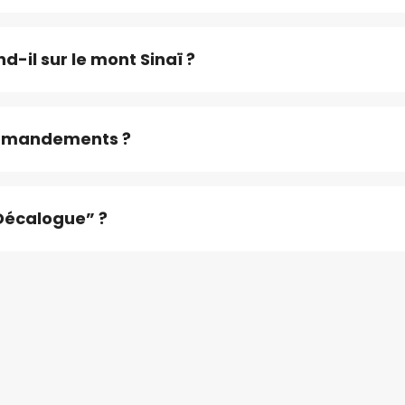
-il sur le mont Sinaï ?
ommandements ?
“Décalogue” ?