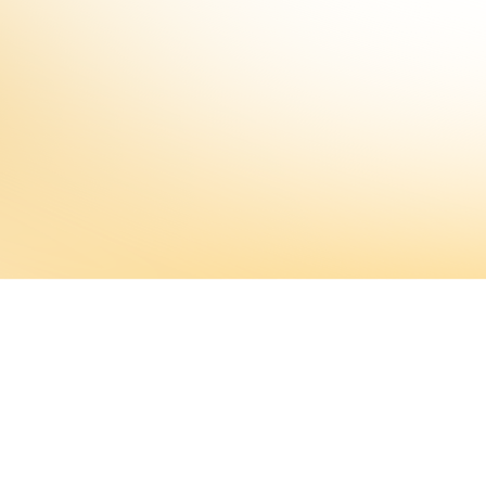
Biblus
xploration promet d’être explosive !
par ordre d’apparition :