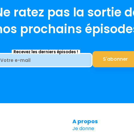
Ne ratez pas la sortie d
nos prochains épisode
Recevez les derniers épisodes !
A propos
Je donne