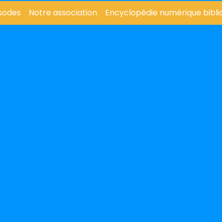
sodes
Notre association
Encyclopédie numérique bibli
sodes
Notre association
Encyclopédie numérique bibli