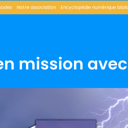
sodes
Notre association
Encyclopédie numérique bibli
sodes
Notre association
Encyclopédie numérique bibli
en mission avec