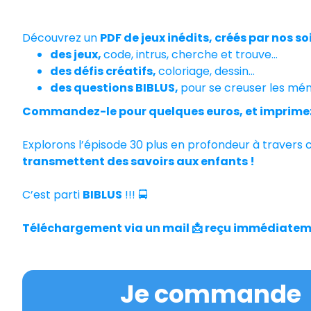
Voici
une mission exclusive sur l'épisode des 10
Découvrez un
PDF de jeux inédits, créés par nos so
des jeux,
code, intrus, cherche et trouve…
des défis créatifs,
coloriage, dessin…
des questions BIBLUS,
pour se creuser les mé
Commandez-le pour quelques euros, et imprimez
Explorons l’épisode 30 plus en profondeur à travers 
transmettent des savoirs aux enfants !
C’est parti
BIBLUS
!!! 🚍
Téléchargement via un mail 📩 reçu immédiate
Je commande