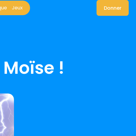
que
Jeux
Donner
que
Jeux
 Moïse !