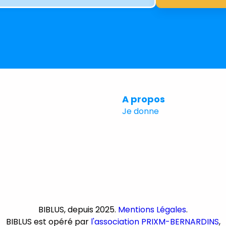
A propos
Je donne
Je donne
BIBLUS, depuis 2025.
Mentions Légales
.
BIBLUS est opéré par
l'association PRIXM-BERNARDINS
,