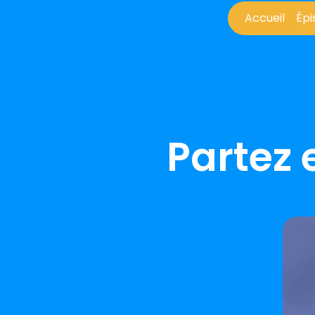
Accueil
Épi
Accueil
Épi
Partez 